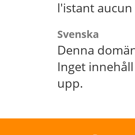
l'istant aucu
Svenska
Denna domän 
Inget innehål
upp.